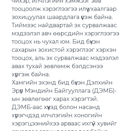
чихэр, илчлэгийн хэмжээг зөв
тооцоолж хэрэглээгээ илүү ухаалгаар
зохицуулах шаардлага үүсэж байна.
Тиймээс найдвартай эх сурвалжаас
мэдээлэл авч өөрсдийн хэрэглээгээ
тооцох нь чухал юм. Бид бүхэн
сахарын зохистой хэрэглээг хэрхэн
тооцох, аль эх сурвалжаас мэдээлэл
авах тухай зөвлөмж бэлдсэнээ
хүргэж байна.
Хамгийн эхэнд бид бүхэн Дэлхийн
Эрүүл Мэндийн Байгууллага (ДЭМБ)-
ын зөвлөгөөг харах хэрэгтэй.
ДЭМБ-аас хүүхэд болон насанд
хүрэгчдэд илчлэгийн хоногийн
хэрэгцээнийхээ арваас ихгүй хувийг