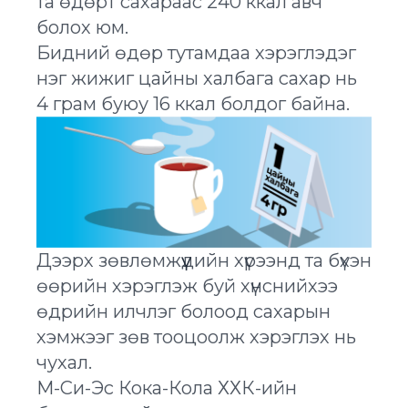
та өдөрт сахараас 240 ккал авч
болох юм.
Бидний өдөр тутамдаа хэрэглэдэг
нэг жижиг цайны халбага сахар нь
4 грам буюу 16 ккал болдог байна.
Дээрх зөвлөмжүүдийн хүрээнд та бүхэн
өөрийн хэрэглэж буй хүнснийхээ
өдрийн илчлэг болоод сахарын
хэмжээг зөв тооцоолж хэрэглэх нь
чухал.
М-Си-Эс Кока-Кола ХХК-ийн