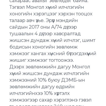
сахараас авахыг зөвлөдөг байна.
Тэгвэл Монгол хүний илчлэгийн
хоногийн хэрэгцээг хэрхэн тооцох
талаар авч үзье. Эрүүл мэндийн
сайдын 2017 оны А/74 дүгээр
тушаалын 4 дүгээр хавсралтад
жишсэн дундаж хүний илчлэг, шимт
бодисын хоногийн зөвлөмж
хэмжээг хангах хүнсний бүтээгдэхүүний
жишиг хэмжээг тогтоожээ.
Дээрх зөвлөмжийн дагуу Монгол
хүний жишсэн дундаж илчлэгийн
хэмжээний 10% буюу ДЭМБ-ын
зөвлөмжийн дагуу өдрийн
илчлэгийнхээ 10% хүртэлх
хэмжээгээр сахар хэрэглэнэ гэвэл