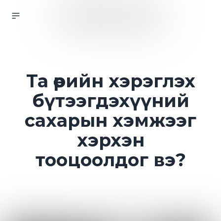
Та өөрийн хэрэглэх
бүтээгдэхүүний
сахарын хэмжээг
хэрхэн
тооцоолдог вэ?