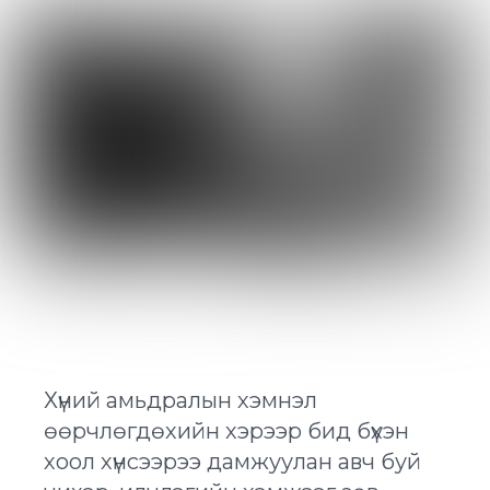
Хүний амьдралын хэмнэл
өөрчлөгдөхийн хэрээр бид бүхэн
хоол хүнсээрээ дамжуулан авч буй