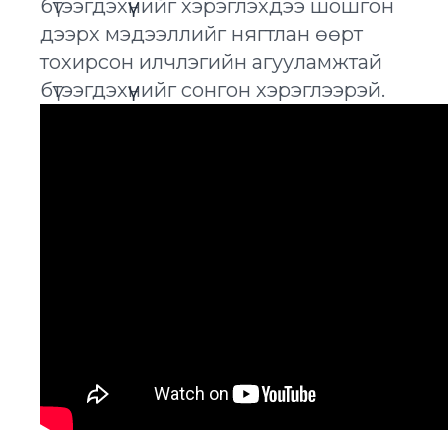
бүтээгдэхүүнийг хэрэглэхдээ шошгон
дээрх мэдээллийг нягтлан өөрт
тохирсон илчлэгийн агууламжтай
бүтээгдэхүүнийг сонгон хэрэглээрэй.