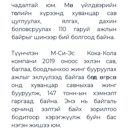
чадалтай юм. Мөн үйлдвэрийн
төслийн хүрээнд хуванцар сав
цуглуулах, ялгах, дахин
боловсруулах 110 гаруй ажлын
байрыг шинээр бий болгоод байна.
Түүнчлэн М-Си-Эс Кока-Кола
компани 2019 оноос эхлэн сав,
баглаа, боодлынхоо жинг бууруулах
ажлыг эхлүүлээд байгаа бөгөөд өнгөрсөн
онд хуванцар савныхаа жинг
бууруулж, 147 тонн-ын хэмнэлт
гаргаад байна. Энэ нь байгаль
орчинд ээлтэй байх зорилтоо
бодитоор хэрэгжүүлж буйн бас
нэгэн жишээ юм.