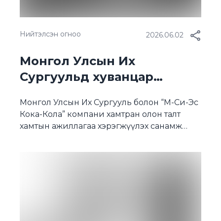
Нийтэлсэн огноо
2026.06.02
Монгол Улсын Их
Сургуульд хуванцар
цуглуулах “RECYCLING
Монгол Улсын Их Сургууль болон “М-Си-Эс
CHAMPION” уралдааныг
Кока-Кола” компани хамтран олон талт
амжилттай зохион
хамтын ажиллагаа хэрэгжүүлэх санамж
байгууллаа
бичгийг өнгөрсөн онд байгуулсан. Энэ
хүрээнд МУИС-ийн стратеги төлөвлөгөөнд
тусгагдсаны дагуу багш, ажилтан,
оюутнуудад хог хаягдлаа ангилж ялгах
дадал хэвшил төлөвшүүлэх зорилготой
“Recycling Champion” хуванцар цуглуулах
уралдааныг амжилттай зохион байгууллаа.
М-Си-Эс Кока-Кола компанийн