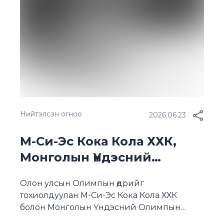
шатанд гаргажээ. Өнөөдөр Кока-Кола […]
Нийтэлсэн огноо
2026.06.23
М-Си-Эс Кока Кола ХХК,
Монголын Үндэсний
Олимпын Хороо хамтын
Олон улсын Олимпын өдрийг
ажиллагааны түншлэлийн
тохиолдуулан М-Си-Эс Кока Кола ХХК
гэрээ байгууллаа
болон Монголын Үндэсний Олимпын
Хороо (МҮОХ) “ТОП ОЛИМПЫН ТҮНШ”