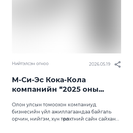
санаачилгаар хэрэгжсэн энэхүү
уралдааныг Ти Эм […]
Нийтэлсэн огноо
2026.05.19
М-Си-Эс Кока-Кола
компанийн “2025 оны
тогтвортой хөгжлийн
Олон улсын томоохон компаниуд
тайлан” нийтлэгдлээ
бизнесийн үйл ажиллагаандаа байгаль
орчин, нийгэм, хүн төрөлхтний сайн сайханд
чиглэсэн төсөл хөтөлбөрүүдийг санаачлан