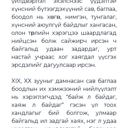
үйлдвэрлэл эхэлснээс үүдэлтэй
хүнсний бүтээгдэхүүний сав, баглаа,
боодол нь хөнгөн, нимгэн, тунгалаг,
хүнсний аюулгүй байдлыг хангасан,
олон төрлийн хэрэгцээ шаардлагад
нийцсэн болж сайжирч ирсэн ч
байгальд удаан задардаг, урт
настай учраас хог хаягдал үүсгэх
эрсдэлийг дагуулсаар ирсэн.
XIX, XX зууныг дамнасан сав баглаа
боодлын их хэмжээний нийлүүлэлт
нь хэрэглэгчдэд “байж л байдаг,
хаяж л байдаг” гэсэн үл тоох
хандлагыг бий болгож, улмаар
байгальд ил задгай хаях, нэг л удаа