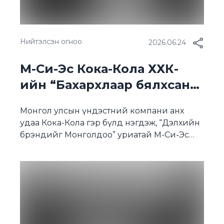
Нийтэлсэн огноо
2026.06.24
М-Си-Эс Кока-Кола ХХК-
ийн “Бахархлаар бялхсан
25 жил”-ийн ой тохиож
Монгол улсын үндэстний компани анх
байна
удаа Кока-Кола гэр бүлд нэгдэж, “Дэлхийн
брэндийг Монголдоо” уриатай М-Си-Эс
Кока-Кола компани үүсгэн байгуулагдсаны
25 жилийн ой өнөөдөр тохиож байна. Дэврүүн
хүсэл, бүтээн босгох урам зоригоор эхэлж
байсан тус компани энэ хугацаанд олон
улсын стандартыг Монголдоо амжилттай
нэвтрүүлж, шингэн хүнсний үйлдвэрлэл,
маркетинг, менежментийн хөгжлийг шинэ