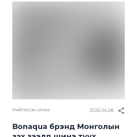
хэрэгжүүлж, түүнийгээ олон нийтэд
тайлагнадаг билээ. Энэ жишгийн дагуу М-
Си-Эс Кока-Кола компани 2025 онд хийж
гүйцэтгэсэн ажлуудаа “Тогтвортой хөгжлийн
тайлан”-д нэгтгэн, олон нийтэд нээлттэй
мэдээллээ. УСНЫ ДАХИН АШИГЛАЛТ Тус
компани 2025 онд БОНЗ-ын хүрээнд олон
[…]
Нийтэлсэн огноо
2026.04.08
Bonaqua брэнд Монголын
зах зээлд шинэ түүх