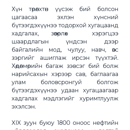
Хүн төрөлхтөн үүсэж бий болсон
цагаасаа эхлэн хүнсний
бүтээгдэхүүнээ тодорхой хугацаанд
хадгалах, зөөвөрлөх хэрэгцээ
шаардлагын үндсэн дээр
байгалийн мод, чулуу, навч, өвс
зэргийг ашиглаж ирсэн түүхтэй.
Хөдөлмөрийн багаж зэвсэг бий болж
нарийсахын хэрээр сав, баглаагаа
улам боловсронгуй болгож
бүтээгдэхүүнээ удаан хугацаагаар
хадгалах мэдлэгийг хуримтлуулж
эхэлсэн.
XIX зуун буюу 1800 оноос нефтийн