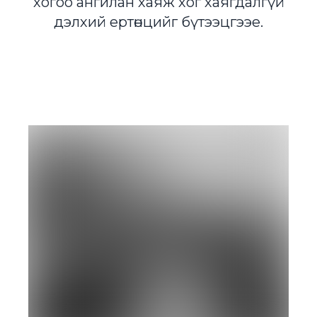
хогоо ангилан хаяж хог хаягдалгүй
дэлхий ертөнцийг бүтээцгээе.