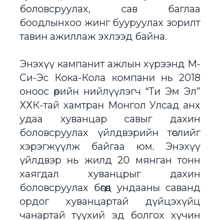
боловсруулах, сав баглаа
боодлынхоо жинг бууруулах зорилт
тавин ажиллаж эхлээд байна.
Энэхүү кампанит ажлын хүрээнд М-
Си-Эс Кока-Кола компани нь 2018
оноос өөрийн нийлүүлэгч “Ти Эм Эл”
ХХК-тай хамтран Монгол Улсад анх
удаа хуванцар савыг дахин
боловсруулах үйлдвэрийн төслийг
хэрэгжүүлж байгаа юм. Энэхүү
үйлдвэр нь жилд 20 мянган тонн
хаягдал хуванцрыг дахин
боловсруулах бөгөөд ундааны саванд
ордог хуванцартай дүйцэхүйц
чанартай түүхий эд болгох хүчин