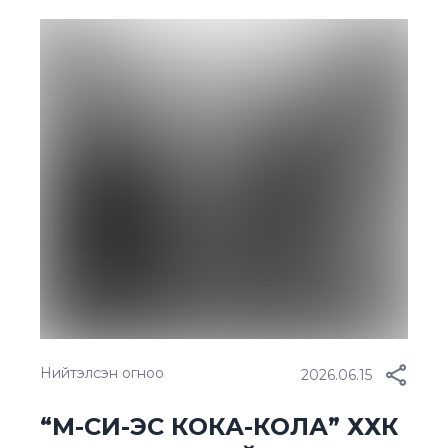
түншлэлийн гэрээг байгуулж, “Лос
Анжелес-2028” Олимпын наадмын
хүрээнд хоёр жилийн хугацаанд хамтран
ажиллах гэрээ үзэглэлээ. Гэрээний
хүрээнд МҮОХ нь 2026–2027 онд зохион
байгуулагдах өөрийн үйл ажиллагаа болон
олон улсын томоохон спортын наадмуудын
мэдээлэл, сурталчилгааны сувгуудаар
түнш […]
Нийтэлсэн огноо
2026.06.15
“М-СИ-ЭС КОКА-КОЛА” ХХК