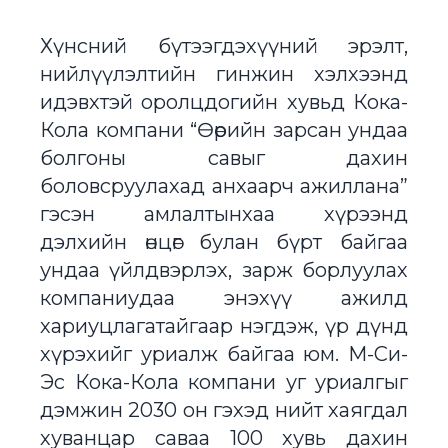
Хүнсний бүтээгдэхүүний эрэлт,
нийлүүлэлтийн гинжин хэлхээнд
идэвхтэй оролцдогийн хувьд Кока-
Кола компани “Өөрийн зарсан ундаа
болгоны савыг дахин
боловсруулахад анхаарч ажиллана”
гэсэн амлалтынхаа хүрээнд
дэлхийн өнцөг булан бүрт байгаа
ундаа үйлдвэрлэх, зарж борлуулах
компаниудаа энэхүү ажилд
хариуцлагатайгаар нэгдэж, үр дүнд
хүрэхийг уриалж байгаа юм. М-Си-
Эс Кока-Кола компани уг уриалгыг
дэмжин 2030 он гэхэд нийт хаягдал
хуванцар саваа 100 хувь дахин