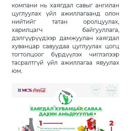
компани нь хаягдал савыг ангилан
цуглуулах үйл ажиллагаанд олон
нийтийг татан оролцуулах,
харилцагч байгууллага,
дэлгүүрүүдээр дамжуулан хаягдал
хуванцар савуудаа цуглуулах цогц
тогтолцоог бүрдүүлэх чиглэлээр
тасралтгүй үйл ажиллагаа явуулах
юм.