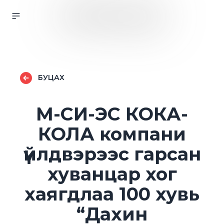
БУЦАХ
М-СИ-ЭС КОКА-
КОЛА компани
үйлдвэрээс гарсан
хуванцар хог
хаягдлаа 100 хувь
“Дахин