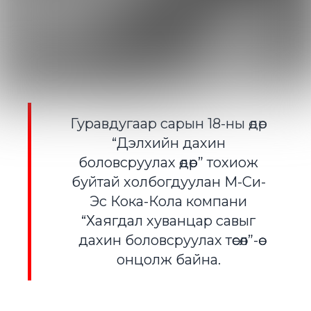
Гуравдугаар сарын 18-ны өдөр
“Дэлхийн дахин
боловсруулах өдөр” тохиож
буйтай холбогдуулан М-Си-
Эс Кока-Кола компани
“Хаягдал хуванцар савыг
дахин боловсруулах төсөл”-өө
онцолж байна.