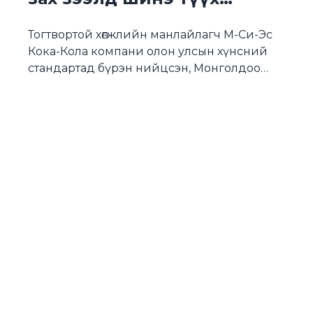
бүтээлээ
Тогтвортой хөгжлийн манлайлагч М-Си-Эс
Кока-Кола компани олон улсын хүнсний
стандартад бүрэн нийцсэн, Монголдоо
100% дахин боловсруулсан савлагаатай
анхны бүтээгдэхүүн “BONAQUA” усыг
худалдаанд нэвтрүүллээ. “Bonaqua” нь
Монголын зах зээлд хамгийн урт хугацаанд
оршин тогтнож буй хэрэглэгчдийн
итгэлийг хүлээсэн ус бөгөөд ийнхүү
хэрэглэгчдэдээ байгальд ээлтэй сав
баглаа, хариуцлагатай сонголтыг санал
болгож буй анхдагч брэнд болж байна. […]
Ёс зүйн хороо
Удирдлагын баг
Бидний түүх
FAQS
Do you know?
Санал хүсэлт
Лого татах