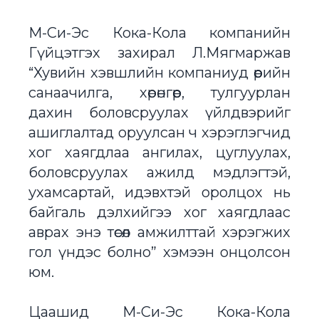
М-Си-Эс Кока-Кола компанийн
Гүйцэтгэх захирал Л.Мягмаржав
“Хувийн хэвшлийн компаниуд өөрийн
санаачилга, хөрөнгөөр, тулгуурлан
дахин боловсруулах үйлдвэрийг
ашиглалтад оруулсан ч хэрэглэгчид
хог хаягдлаа ангилах, цуглуулах,
боловсруулах ажилд мэдлэгтэй,
ухамсартай, идэвхтэй оролцох нь
байгаль дэлхийгээ хог хаягдлаас
аврах энэ төсөл амжилттай хэрэгжих
гол үндэс болно” хэмээн онцолсон
юм.
Цаашид М-Си-Эс Кока-Кола