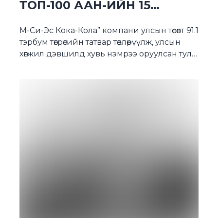
ТОП-100 ААН-ИЙН 15
ДУГААРТ ЭРЭМБЭЛЭГДЛЭЭ
М-Си-Эс Кока-Кола” компани улсын төсөвт 91.1
тэрбум төгрөгийн татвар төвлөрүүлж, улсын
хөгжил дэвшилд хувь нэмрээ оруулсан тул
Монгол улсын 2025 оны ТОП-100 ААН-ийн
15-рт эрэмбэлэгдлээ. Энэ жил 25 жилийн
ой нь тохиож буй “М-Си-Эс Кока-Кола”
компани улсад төвлөрүүлсэн татвар шимтгэл,
бий болгож буй ажлын байр зэрэг
үзүүлэлтээр ТОП-100 ААН-ийн нэгээр 2015
оноос шалгарч буй юм. […]