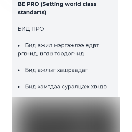
BE PRO (Setting world class
standarts)
БИД ПРО
Бид ажил мэргэжлээ өндөрт
өргөгчид, өнгөлөн тордогчид
Бид ажлыг хашраадаг
Бид хамтдаа суралцаж хөгчдөг