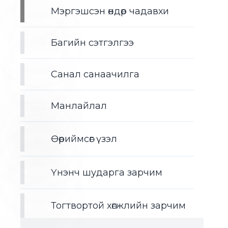
Мэргэшсэн өндөр чадавхи
Багийн сэтгэлгээ
Санал санаачилга
Манлайлал
Өөриймсөг үзэл
Үнэнч шударга зарчим
Тогтвортой хөгжлийн зарчим