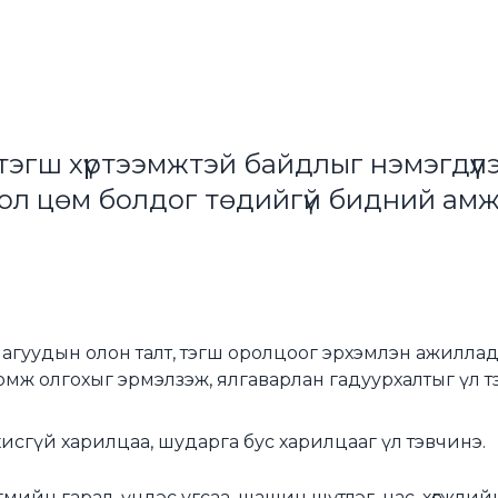
 тэгш хүртээмжтэй байдлыг нэмэгдүүл
ол цөм болдог төдийгүй бидний амжи
агуудын олон талт, тэгш оролцоог эрхэмлэн ажиллад
мж олгохыг эрмэлзэж, ялгаварлан гадуурхалтыг үл т
хисгүй харилцаа, шударга бус харилцааг үл тэвчинэ.
ийгмийн гарал, үндэс угсаа, шашин шүтлэг, нас, хөгжли