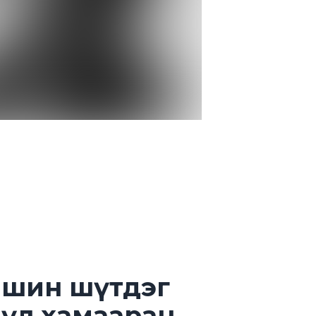
ашин шүтдэг
 үл хамааран