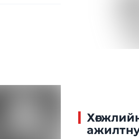
Хөгжлий
ажилтн