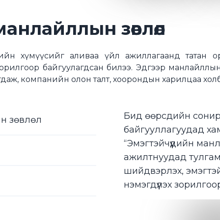
манлайллын зөвлөл
үрийн хүмүүсийг аливаа үйл ажиллагаанд татан ор
орилгоор байгуулагдсан билээ. Эдгээр манлайллын
даж, компанийн олон талт, хоорондын харилцаа холб
Бид өөрсдийн сонир
ын зөвлөл
байгууллагуудад ха
“Эмэгтэйчүүдийн ман
ажилтнуудад тулгам
шийдвэрлэх, эмэгтэ
нэмэгдүүлэх зорилго