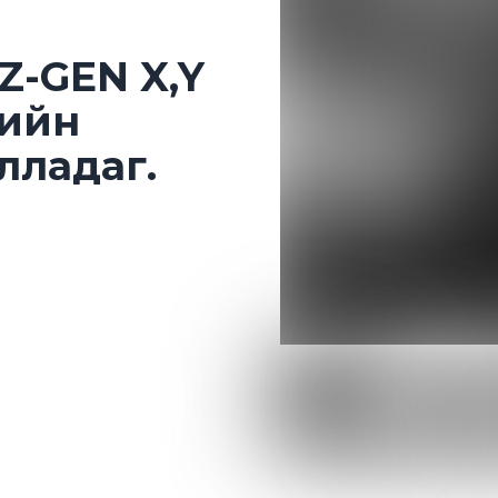
Z-GEN X,Y
еийн
илладаг.