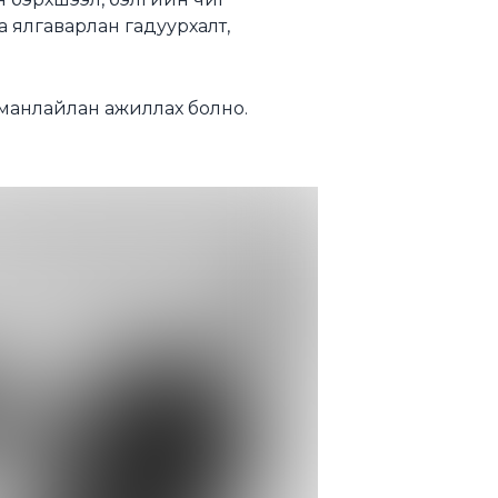
а ялгаварлан гадуурхалт,
, манлайлан ажиллах болно.