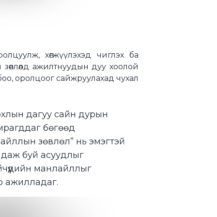
олцуулж, хөгжүүлэхэд чиглэх ба
 зөвлөлд ажилтнуудын дуу хоолой
оо, оролцоог сайжруулахад чухал
хлын дагуу сайн дурын
мрагддаг бөгөөд
лайллын зөвлөл” нь эмэгтэй
даж буй асуудлыг
йчүүдийн манлайллыг
ор ажилладаг.