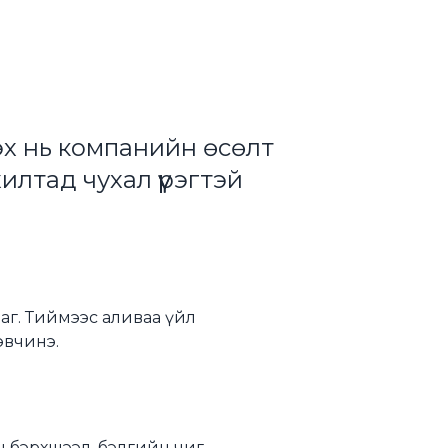
эх нь компанийн өсөлт
лтад чухал үүрэгтэй
аг. Тиймээс аливаа үйл
эвчинэ.
йн бэрхшээл, бэлгийн чиг