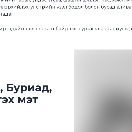
илэрхийлэх, улс төрийн үзэл бодол болон бусад алива
ладаг.
ирээдүйн төлөө олон талт байдлыг сурталчлан таниулж
, Буриад,
 гэх мэт