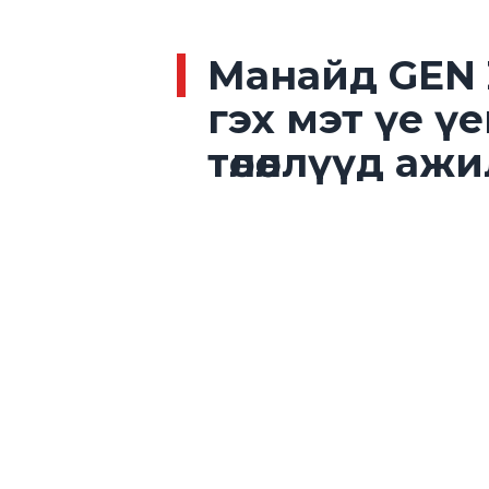
Манайд GEN 
гэх мэт үе ү
төлөөллүүд аж