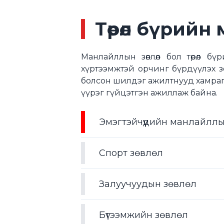
Төрөл бүрийн 
Манлайллын зөвлөл бол төрөл б
хүртээмжтэй орчинг бүрдүүлэх з
болсон шилдэг ажилтнууд хамраг
үүрэг гүйцэтгэн ажиллаж байна.
Эмэгтэйчүүдийн манлайлл
Спорт зөвлөл
Залуучуудын зөвлөл
Бүтээмжийн зөвлөл