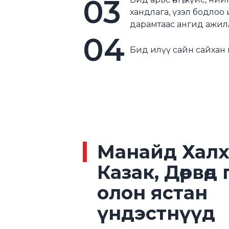
03
хандлага, үзэл бодлоо 
дарамтаас ангид ажил
04
Бид илүү сайн сайхан 
Манайд Халх
Казак, Дөрвөд
олон ястан
үндэстнүүд