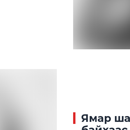
Ямар ш
байхаас