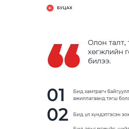
БУЦАХ
“
Олон талт,
хөгжлийн г
билээ.
01
Бид хамтрагч байгуулл
ажиллагаанд тэгш боло
02
Бид үл хүндэтгэсэн зо
Бид арьс өнгө, хүйс, н