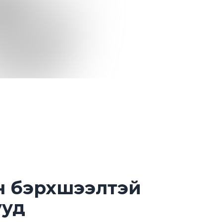
н бэрхшээлтэй
ууд