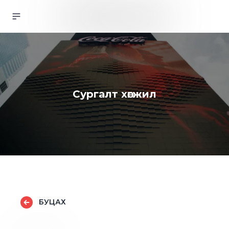
Сургалт хөгжил
БУЦАХ