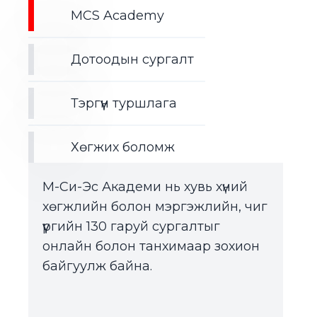
MCS Academy
Дотоодын сургалт
Тэргүүн туршлага
Хөгжих боломж
М-Си-Эс Академи нь хувь хүний
хөгжлийн болон мэргэжлийн, чиг
үүргийн 130 гаруй сургалтыг
онлайн болон танхимаар зохион
байгуулж байна.