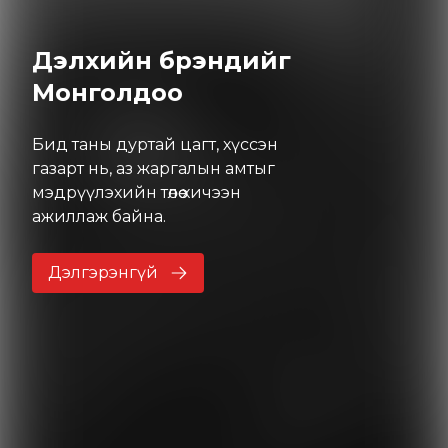
Дэлхийн брэндийг
Монголдоо
Бид таны дуртай цагт, хүссэн
газарт нь, аз жаргалын амтыг
мэдрүүлэхийн төлөө хичээн
ажиллаж байна.
Дэлгэрэнгүй