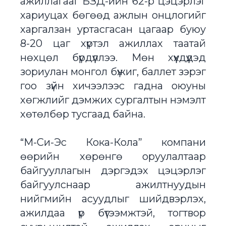
ажиллагааг БЗД-ийн 62-р цэцэрлэг
хариуцах бөгөөд ажлын онцлогийг
харгалзан уртасгасан цагаар буюу
8-20 цаг хүртэл ажиллах таатай
нөхцөл бүрдүүллээ. Мөн хүүхдүүдэд
зориулан монгол бүжиг, баллет зэрэг
гоо зүйн хичээлээс гадна оюуны
хөгжлийг дэмжих сургалтын нэмэлт
хөтөлбөр тусгаад байна.
“М-Си-Эс Кока-Кола” компани
өөрийн хөрөнгө оруулалтаар
байгууллагын дэргэдэх цэцэрлэг
байгуулснаар ажилтнуудын
нийгмийн асуудлыг шийдвэрлэх,
ажилдаа үр бүтээмжтэй, тогтвор