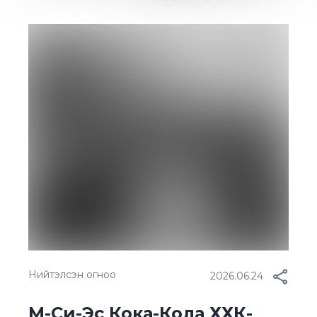
Нийтэлсэн огноо
2026.06.24
М-Си-Эс Кока-Кола ХХК-