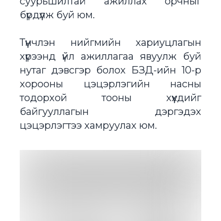
суурьшилтай ажиллах орчныг
бүрдүүлж буй юм.
Түүнчлэн нийгмийн хариуцлагын
хүрээнд үйл ажиллагаа явуулж буй
нутаг дэвсгэр болох БЗД-ийн 10-р
хорооны цэцэрлэгийн насны
тодорхой тооны хүүхдийг
байгууллагын дэргэдэх
цэцэрлэгтээ хамруулах юм.