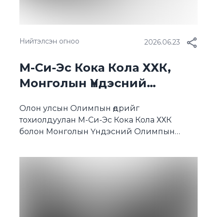
Нийтэлсэн огноо
2026.06.23
М-Си-Эс Кока Кола ХХК,
Монголын Үндэсний
Олимпын Хороо хамтын
Олон улсын Олимпын өдрийг
ажиллагааны түншлэлийн
тохиолдуулан М-Си-Эс Кока Кола ХХК
гэрээ байгууллаа
болон Монголын Үндэсний Олимпын
Хороо (МҮОХ) “ТОП ОЛИМПЫН ТҮНШ”
түншлэлийн гэрээг байгуулж, “Лос
Анжелес-2028” Олимпын наадмын
хүрээнд хоёр жилийн хугацаанд хамтран
ажиллах гэрээ үзэглэлээ. Гэрээний
хүрээнд МҮОХ нь 2026–2027 онд зохион
байгуулагдах өөрийн үйл ажиллагаа болон