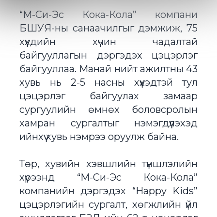
“М-Си-Эс Кока-Кола” компани
БШУЯ-ны санаачилгыг дэмжиж, 75
хүүхдийн хүчин чадалтай
байгууллагын дэргэдэх цэцэрлэг
байгууллаа. Манай нийт ажилтны 43
хувь нь 2-5 насны хүүхэдтэй тул
цэцэрлэг байгуулах замаар
сургуулийн өмнөх боловсролын
хамран сургалтыг нэмэгдүүлэхэд
ийнхүү хувь нэмрээ оруулж байна.
Төр, хувийн хэвшлийн түншлэлийн
хүрээнд “М-Си-Эс Кока-Кола”
компанийн дэргэдэх “Happy Kids”
цэцэрлэгийн сургалт, хөгжлийн үйл