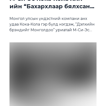
ийн “Бахархлаар бялхсан
25 жил”-ийн ой тохиож
Монгол улсын үндэстний компани анх
байна
удаа Кока-Кола гэр бүлд нэгдэж, “Дэлхийн
брэндийг Монголдоо” уриатай М-Си-Эс
Кока-Кола компани үүсгэн байгуулагдсаны
25 жилийн ой өнөөдөр тохиож байна. Дэврүүн
хүсэл, бүтээн босгох урам зоригоор эхэлж
байсан тус компани энэ хугацаанд олон
улсын стандартыг Монголдоо амжилттай
нэвтрүүлж, шингэн хүнсний үйлдвэрлэл,
маркетинг, менежментийн хөгжлийг шинэ
шатанд гаргажээ. Өнөөдөр Кока-Кола […]