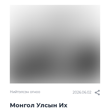
15-рт эрэмбэлэгдлээ. Энэ жил 25 жилийн
ой нь тохиож буй “М-Си-Эс Кока-Кола”
компани улсад төвлөрүүлсэн татвар шимтгэл,
бий болгож буй ажлын байр зэрэг
үзүүлэлтээр ТОП-100 ААН-ийн нэгээр 2015
оноос шалгарч буй юм. […]
Нийтэлсэн огноо
2026.06.02
Монгол Улсын Их