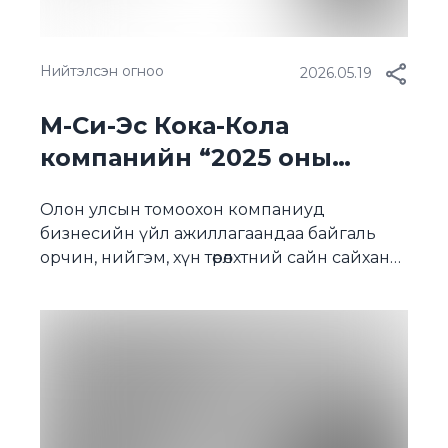
Нийтэлсэн огноо
2026.05.19
М-Си-Эс Кока-Кола
компанийн “2025 оны
тогтвортой хөгжлийн
Олон улсын томоохон компаниуд
тайлан” нийтлэгдлээ
бизнесийн үйл ажиллагаандаа байгаль
орчин, нийгэм, хүн төрөлхтний сайн сайханд
чиглэсэн төсөл хөтөлбөрүүдийг санаачлан
хэрэгжүүлж, түүнийгээ олон нийтэд
тайлагнадаг билээ. Энэ жишгийн дагуу М-
Си-Эс Кока-Кола компани 2025 онд хийж
гүйцэтгэсэн ажлуудаа “Тогтвортой хөгжлийн
тайлан”-д нэгтгэн, олон нийтэд нээлттэй
мэдээллээ. УСНЫ ДАХИН АШИГЛАЛТ Тус