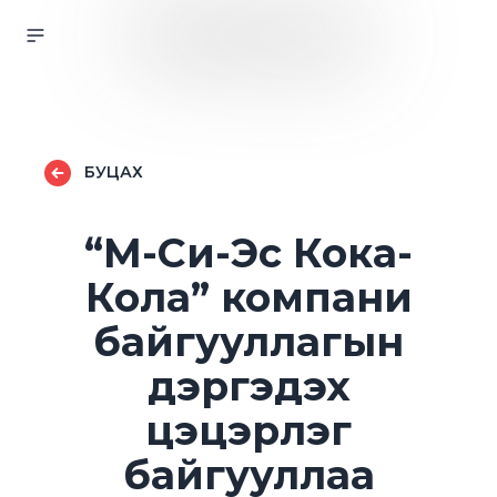
БУЦАХ
“М-Си-Эс Кока-
Кола” компани
байгууллагын
дэргэдэх
цэцэрлэг
байгууллаа