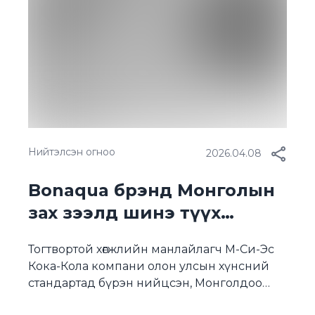
компани 2025 онд БОНЗ-ын хүрээнд олон
[…]
Нийтэлсэн огноо
2026.04.08
Bonaqua брэнд Монголын
зах зээлд шинэ түүх
бүтээлээ
Тогтвортой хөгжлийн манлайлагч М-Си-Эс
Кока-Кола компани олон улсын хүнсний
стандартад бүрэн нийцсэн, Монголдоо
100% дахин боловсруулсан савлагаатай