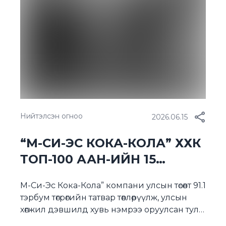
олон улсын томоохон спортын наадмуудын
мэдээлэл, сурталчилгааны сувгуудаар
түнш […]
Нийтэлсэн огноо
2026.06.15
“М-СИ-ЭС КОКА-КОЛА” ХХК
ТОП-100 ААН-ИЙН 15
ДУГААРТ ЭРЭМБЭЛЭГДЛЭЭ
М-Си-Эс Кока-Кола” компани улсын төсөвт 91.1
тэрбум төгрөгийн татвар төвлөрүүлж, улсын
хөгжил дэвшилд хувь нэмрээ оруулсан тул
Монгол улсын 2025 оны ТОП-100 ААН-ийн